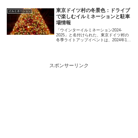
日に行われるこの祭りでは、400以上の鯉
のぼりが青空を彩ります。しかし、ただ
東京ドイツ村の冬景色：ドライブ
イルミネーション
の美観だけでは...
で楽しむイルミネーションと駐車
場情報
「ウインターイルミネーション2024-
2025」と名付けられた、東京ドイツ村の
冬季ライトアップイベントは、2024年11
月1日から2025年4月6日まで開催されま
す。今回のイベントテーマは「ギラギラ
光響曲 -WELCOME TO SMILE...
スポンサーリンク