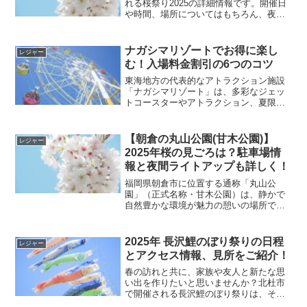
れる桜祭り2025の詳細情報です。開催日
や時間、場所についてはもちろん、夜桜
を彩るライトアップや食事が楽しめる屋
台・キッチンカーの情報、桜の見頃や開
花状況、公園へのアクセス方法や駐車場
ナガシマリゾートでお得に楽し
レジャー
情報まで、さまざまな...
む！入場料金割引の6つのコツ
東海地方の代表的なアトラクション施設
「ナガシマリゾート」は、多彩なジェッ
トコースターやアトラクション、夏限定
の巨大海水プールで知られています。子
供たちにはアンパンマンこどもミュージ
アム＆パークや湯あみの島など、家族全
【朝倉の丸山公園(甘木公園)】
レジャー
員で一日中楽しめる施設が...
2025年桜の見ごろは？駐車場情
報と夜間ライトアップも詳しく！
福岡県朝倉市に位置する通称「丸山公
園」（正式名称・甘木公園）は、静かで
自然豊かな環境が魅力の憩いの場所で
す。地元市民にとっては、日常の喧騒を
忘れる癒しのスポットとして親しまれて
います。特に、この公園は桜の景色が美
2025年 長沢鯉のぼり祭りの日程
レジャー
しいことで知られており、花見...
とアクセス情報、見所をご紹介！
春の訪れと共に、家族や友人と新たな思
い出を作りたいと思いませんか？北杜市
で開催される長沢鯉のぼり祭りは、その
絶好の機会です。2025年5月5日、子供の