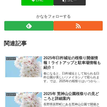
LINE
コピー
かなをフォローする
関連記事
2025年臼杵城址の桜祭り開催情
レジャー
報！ライトアップと駐車場情報も
紹介！
春になると、臼杵城址として知られる臼
杵公園が美しいソメイヨシノで彩られま
す。では、2025年の桜祭りはいつからい
つまで開催されるのでしょうか？桜の見
頃、ライトアップの時間、駐車場情報を
一挙にお伝えします。2025年臼杵城址桜
2025年 荒神山公園桜祭りの見ど
レジャー
祭りの見どころ春...
ころと詳細案内
長野県辰野町にある荒神山公園で開催さ