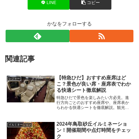
LINE
コピー
かなをフォローする
関連記事
【特急ひだ】おすすめ座席はど
レジャー
こ？景色が良い席・座席表でわか
る快適シート徹底解説
特急ひだで景色を楽しみたい方必見。進
行方向ごとのおすすめ座席や、座席表か
らわかる快適シートを徹底解説。観光・
旅行で失敗しない席選びの参考にどう
ぞ。
2024年鳥取砂丘イルミネーショ
イルミネーション
ン！開催期間や点灯時間をチェッ
ク