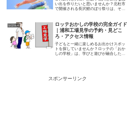
い出を作りたいと思いませんか？北杜市
で開催される長沢鯉のぼり祭りは、その
絶好の機会です。2025年5月5日、子供の
日に行われるこの祭りでは、400以上の鯉
のぼりが青空を彩ります。しかし、ただ
ロッテおかしの学校の完全ガイド
レジャー
の美観だけでは...
｜浦和工場見学の予約・見どこ
ろ・アクセス情報
子どもと一緒に楽しめるお出かけスポッ
トを探していませんか？ロッテの「おか
しの学校」は、学びと遊びが融合した体
験型工場見学ができる施設です。大人気
のお菓子がどのように作られているのか
を間近で観察できるだけでなく、かわい
らしいフォトスポットや知...
スポンサーリンク