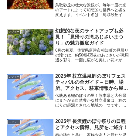
鳥取砂丘の壮大な景観が、毎年一度の光
のアートによって幻想的な世界へと姿を
変えます。イベント名は「鳥取砂丘イル
ミネーション2024」。これは単なる光の
フェスティバルではありません。砂に描
かれる光の作品が、訪れる人々に新しい
幻想的な夜のライトアップも必
レジャー
感動を与えます。この...
見！「見帰りの滝あじさいまつ
り」の魅力徹底ガイド
6月の初夏、佐賀県唐津市相知町の見帰り
の滝では、約50種4万株のあじさいが滝周
辺を彩り、一面に広がる美しい花々が訪
れる人々を魅了します。青や紫、ピンク
など多彩な色のあじさいが、滝の迫力あ
る水しぶきと見事に調和し、幻想的な景
2025年 杖立温泉鯉のぼりフェス
レジャー
観を作り出します。...
ティバルの全ガイド – 日時、場
所、アクセス、駐車情報から屋台
やイベント情報まで詳細解説！
伝統ある鯉のぼりの里！熊本県と大分県
にまたがる自然豊かな杖立温泉は、鯉の
ぼりの起源とされる地域の一つです。こ
の地域では、毎年1980年から4月初旬から
ゴールデンウィーク期間中に、約3,500匹
の鯉のぼりが杖立川に飾られます。川岸
2025年 長沢鯉のぼり祭りの日程
レジャー
に立つと、空...
とアクセス情報、見所をご紹介！
春の訪れと共に、家族や友人と新たな思