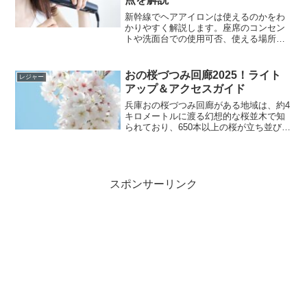
新幹線でヘアアイロンは使えるのかをわ
かりやすく解説します。座席のコンセン
トや洗面台での使用可否、使える場所・
使えない場所の違い、マナーや注意点ま
でまとめました。コテの使用や持ち込み
ルールも含めて、移動中にヘアセットし
おの桜づつみ回廊2025！ライト
レジャー
たい方が安心して判断できる内容です。
アップ＆アクセスガイド
兵庫おの桜づつみ回廊がある地域は、約4
キロメートルに渡る幻想的な桜並木で知
られており、650本以上の桜が立ち並び、
西日本を代表する花見の名所として広く
知られています。長く続く桜の道は、訪
れる人々に水面に映る美しい桜の景観を
提供します。多様な...
スポンサーリンク