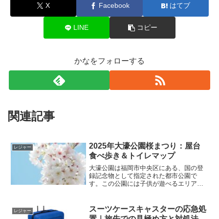
X
Facebook
はてブ
LINE
コピー
かなをフォローする
関連記事
2025年大濠公園桜まつり：屋台
レジャー
食べ歩き＆トイレマップ
大濠公園は福岡市中央区にある、国の登
録記念物として指定された都市公園で
す。この公園には子供が遊べるエリアが
東西にあり、また日本庭園もあるため、
花見のシーズンだけでなく、一年中多く
の家族や観光客が訪れます。大濠公園に
スーツケースキャスターの応急処
レジャー
隣接する福岡城では、毎年春...
置｜旅先での見極め方と対処法