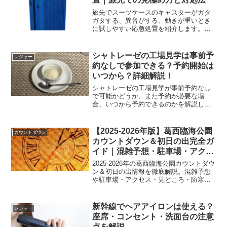
旅先でスーツケースのキャスターがガタ
ガタする、異音がする、動きが重いとき
に試しやすい応急処置を紹介します。原
因の見極め方、身近なものでできる対処
法、無理に使わないほうがよいサイン、
修理前の準備までやさしく解説します。
シャトレーゼの工場見学は事前予
レジャー
約なしで参加できる？予約開始は
いつから？詳細解説！
シャトレーゼの工場見学が事前予約なし
で可能かどうか、また予約が必要な場
合、いつから予約できるのかを解説して
います。シャトレーゼの工場見学は、ア
イスクリームを自由に楽しめる無料ツア
ーです。入場料も駐車場も無料で、アイ
【2025-2026年版】葛西臨海公園
カウントダウン
スクリームが食べ放題という...
カウントダウン＆初日の出完全ガ
イド｜混雑予想・駐車場・アクセ
ス情報まとめ
2025-2026年の葛西臨海公園カウントダウ
ン＆初日の出情報を徹底解説。混雑予想
や駐車場・アクセス・見どころ・防寒対
策まで、年越しを快適に楽しむための最
新ガイドです。
新幹線でヘアアイロンは使える？
レジャー
座席・コンセント・洗面台の注意
点を解説