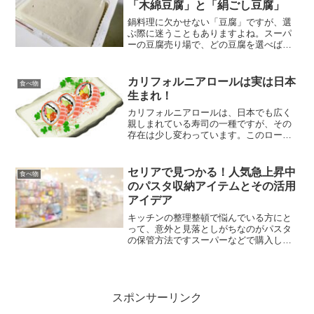
「木綿豆腐」と「絹ごし豆腐」
鍋料理に欠かせない「豆腐」ですが、選
ぶ際に迷うこともありますよね。スーパ
ーの豆腐売り場で、どの豆腐を選べばよ
いか悩むことはありませんか？この記事
を読むことで、そんな悩みを解決できま
す。様々な鍋料理に適した豆腐の種類
カリフォルニアロールは実は日本
食べ物
を、具体的な情報と共に詳し...
生まれ！
カリフォルニアロールは、日本でも広く
親しまれている寿司の一種ですが、その
存在は少し変わっています。このロール
の名前からも推測されるように、カリフ
ォルニアロールはアメリカ発祥と思われ
がちですが、実は発明者は日本人でし
セリアで見つかる！人気急上昇中
食べ物
た。この記事では、カリフォ...
のパスタ収納アイテムとその活用
アイデア
キッチンの整理整頓で悩んでいる方にと
って、意外と見落としがちなのがパスタ
の保管方法ですスーパーなどで購入した
袋のまま保存していると、湿気を吸いや
すくなり、パスタが劣化する原因になり
ます。また、見た目がバラバラになって
しまい、棚の中がごちゃご...
スポンサーリンク