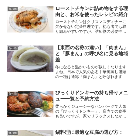
ローストチキンに詰め物をする理
食べ物
由と、お米を使ったレシピの紹介
ローストチキンはクリスマスディナーに
欠かせない定番料理です。初心者でも取
り組みやすいですが、詰め物の必要性や
そのメリットについて疑問を持つ人もい
ます。鶏の中にお米やじゃがいもを詰め
て焼くと、それぞれが美味しく仕上がる
【東西の名称の違い】「肉まん」
食べ物
ことがあります。一方、詰...
と「豚まん」の呼び名に見る地域
差
冬になると温かいものが欲しくなります
よね。日本で人気のある中華風蒸し饅頭
の一種は通称「肉まん」と呼ばれます
が、関西地方では「豚まん」として親し
まれています。この記事では、全国で異
なる名称で呼ばれる同じ食品について詳
びっくりドンキーの持ち帰りメニ
食べ物
しく探ります。関西地方で「...
ュー一覧と予約方法
柔らかくジューシーなハンバーグで人気
の「びっくりドンキー」。店内での食事
も良いですが、家でリラックスしながら
楽しむのも魅力的ですね。今回は、びっ
くりドンキーの持ち帰りメニューとテイ
クアウトの予約方法についてご紹介しま
鍋料理に最適な豆腐の選び方：
食べ物
す。びっくりドンキーでは...