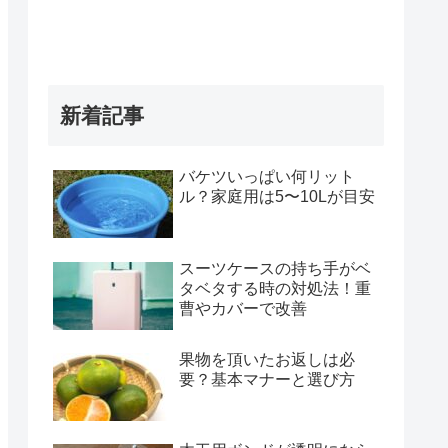
新着記事
バケツいっぱい何リット
ル？家庭用は5〜10Lが目安
スーツケースの持ち手がベ
タベタする時の対処法！重
曹やカバーで改善
果物を頂いたお返しは必
要？基本マナーと選び方