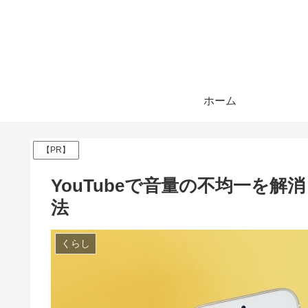
ホーム
【PR】
YouTubeで音量の不均一を
法
くらし