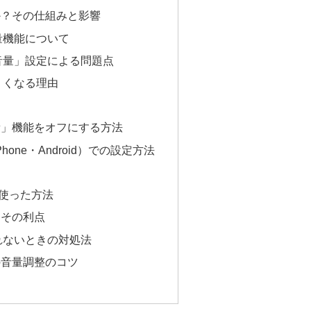
か？その仕組みと影響
音量機能について
定音量」設定による問題点
くくなる理由
音量」機能をオフにする方法
one・Android）での設定方法
を使った方法
とその利点
れないときの対処法
での音量調整のコツ