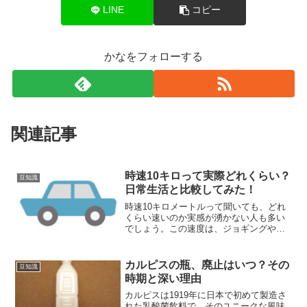
LINE
コピー
かなをフォローする
関連記事
時速10キロって実際どれくらい？
豆知識
日常生活と比較してみた！
時速10キロメートルって聞いても、どれ
くらい速いのか実感が湧かない人も多い
でしょう。この速度は、ジョギングや早
歩き、自転車でゆっくりとしたペースで
移動する時の速さです。この記事では、
時速10キロメートルの速度感を、日常生
カルピスの瓶、廃止はいつ？その
豆知識
活や動物の動き、交通...
時期と深い理由
カルピスは1919年に日本で初めて製造さ
れた乳酸菌飲料で、そのユニークな風味