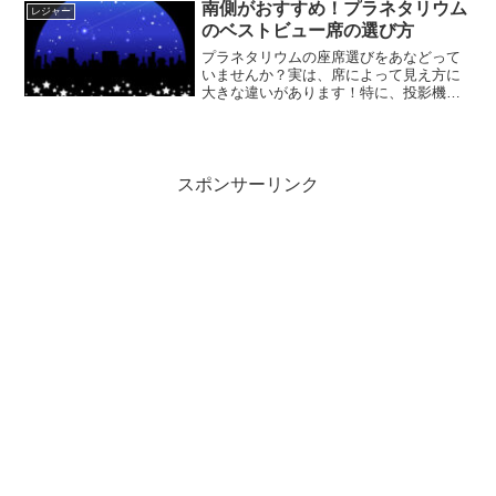
できるんです。様々な緑色を創造する方
南側がおすすめ！プラネタリウム
レジャー
法には、色の組み合わせの...
のベストビュー席の選び方
プラネタリウムの座席選びをあなどって
いませんか？実は、席によって見え方に
大きな違いがあります！特に、投影機か
ら適切な距離にあり、南向きの席が見や
すくておすすめです。星や星座が特に好
きなわけではない方も、プラネタリウム
にはたまにしか行かないで...
スポンサーリンク