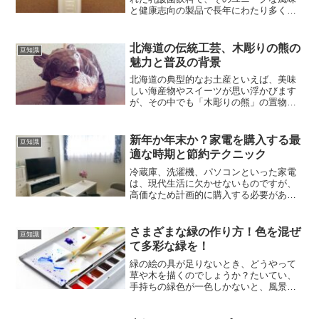
と健康志向の製品で長年にわたり多くの
人々に愛されています。この飲料は日本
の多くの家庭にとって、季節の贈り物と
してもお馴染みでした。特にお中元やお
北海道の伝統工芸、木彫りの熊の
豆知識
歳暮のギフトセットに...
魅力と普及の背景
北海道の典型的なお土産といえば、美味
しい海産物やスイーツが思い浮かびます
が、その中でも「木彫りの熊」の置物は
人気があります。多くの家庭で玄関やリ
ビングのテレビの上にこの木彫りの熊を
飾っているのを見かけることでしょう。
新年か年末か？家電を購入する最
豆知識
しかし、なぜ多くの家庭に...
適な時期と節約テクニック
冷蔵庫、洗濯機、パソコンといった家電
は、現代生活に欠かせないものですが、
高価なため計画的に購入する必要があり
ます。一般に、家電を購入するのに最適
な時期は年末または新年とされています
が、どちらがコストパフォーマンスに優
さまざまな緑の作り方！色を混ぜ
豆知識
れているのでしょうか？本...
て多彩な緑を！
緑の絵の具が足りないとき、どうやって
草や木を描くのでしょうか？たいてい、
手持ちの緑色が一色しかないと、風景画
がどうしても単調になりがちです。しか
し、実は緑色は自分で簡単に作ることが